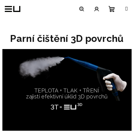
Přejít
na
obsah
Nákupn
Hledat
Přihlášení
košík
Parní čištění 3D povrchů
TEPLOTA + TLAK + TŘENÍ
zajistí efektivní úklid 3D povrchů