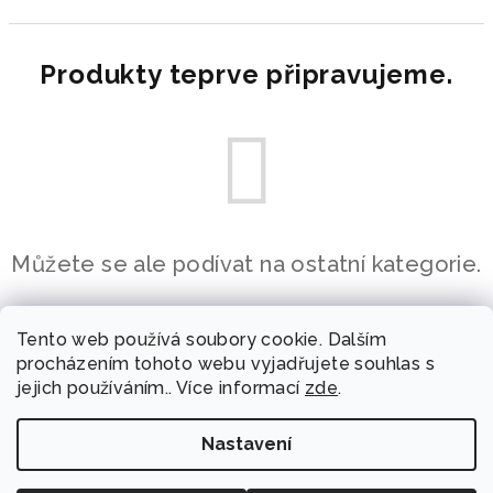
Produkty teprve připravujeme.
Můžete se ale podívat na ostatní kategorie.
Zpět do obchodu
Tento web používá soubory cookie. Dalším
procházením tohoto webu vyjadřujete souhlas s
jejich používáním.. Více informací
zde
.
Z
á
Nastavení
p
Copyright 2026
Efektivní úklid s.r.o.
. Všechna práva